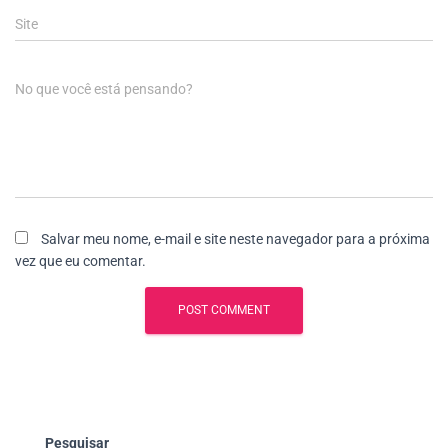
Site
No que você está pensando?
Salvar meu nome, e-mail e site neste navegador para a próxima
vez que eu comentar.
Pesquisar