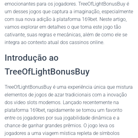
emocionantes para os jogadores. TreeOfLightBonusBuy é
um desses jogos que captura a imaginação, especialmente
com sua nova adição à plataforma 169bet. Neste artigo,
vamos explorar em detalhes o que torna este jogo tão
cativante, suas regras e mecânicas, além de como ele se
integra ao contexto atual dos cassinos online.
Introdução ao
TreeOfLightBonusBuy
TreeOfLightBonusBuy é uma experiência única que mistura
elementos de jogos de azar tradicionais com a inovação
dos video slots modernos. Lançado recentemente na
plataforma 169bet, rapidamente se tornou um favorito
entre os jogadores por sua jogabilidade dinâmica e a
chance de ganhar grandes prêmios. O jogo leva os
jogadores a uma viagem mística repleta de símbolos