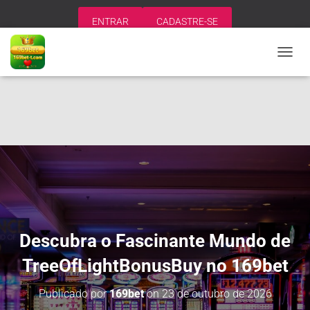
ENTRAR
CADASTRE-SE
A
L
T
E
R
N
A
R
N
A
V
E
G
A
Descubra o Fascinante Mundo de
Ç
Ã
TreeOfLightBonusBuy no 169bet
O
Publicado por
169bet
on
23 de outubro de 2026