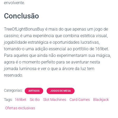
envolvente.
Conclusão
TreeOfLightBonusBuy é mais do que apenas um jogo de
cassino; é uma experiência que combina estética visual,
jogabilidade estratégica e oportunidades lucrativas,
tornando-o uma adição essencial ao portfólio de 169bet.
Para aqueles que ainda não experimentaram sua mágica,
agora é o momento perfeito para se aventurar nesta
jornada luminosa e ver o que a árvore da luz tem
reservado.
Categorias:
ARTIGOS
JOGOS DE MESA
Tags:
169bet
Sic Bo
Slot Machines
Card Games
Blackjack
Ofertas exclusivas