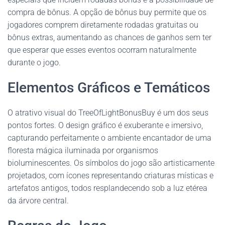
compra de bônus. A opção de bônus buy permite que os
jogadores comprem diretamente rodadas gratuitas ou
bônus extras, aumentando as chances de ganhos sem ter
que esperar que esses eventos ocorram naturalmente
durante o jogo.
Elementos Gráficos e Temáticos
O atrativo visual do TreeOfLightBonusBuy é um dos seus
pontos fortes. O design gráfico é exuberante e imersivo,
capturando perfeitamente o ambiente encantador de uma
floresta mágica iluminada por organismos
bioluminescentes. Os símbolos do jogo são artisticamente
projetados, com ícones representando criaturas místicas e
artefatos antigos, todos resplandecendo sob a luz etérea
da árvore central.