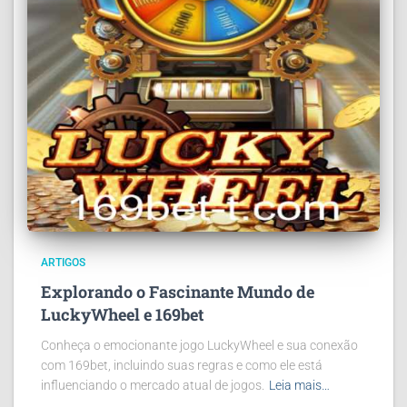
ARTIGOS
Explorando o Fascinante Mundo de
LuckyWheel e 169bet
Conheça o emocionante jogo LuckyWheel e sua conexão
com 169bet, incluindo suas regras e como ele está
influenciando o mercado atual de jogos.
Leia mais…