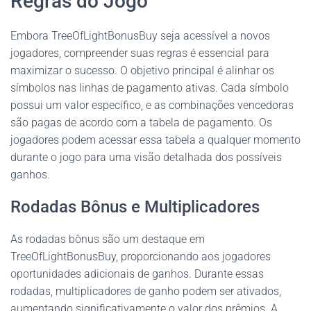
Regras do Jogo
Embora TreeOfLightBonusBuy seja acessível a novos
jogadores, compreender suas regras é essencial para
maximizar o sucesso. O objetivo principal é alinhar os
símbolos nas linhas de pagamento ativas. Cada símbolo
possui um valor específico, e as combinações vencedoras
são pagas de acordo com a tabela de pagamento. Os
jogadores podem acessar essa tabela a qualquer momento
durante o jogo para uma visão detalhada dos possíveis
ganhos.
Rodadas Bônus e Multiplicadores
As rodadas bônus são um destaque em
TreeOfLightBonusBuy, proporcionando aos jogadores
oportunidades adicionais de ganhos. Durante essas
rodadas, multiplicadores de ganho podem ser ativados,
aumentando significativamente o valor dos prêmios. A