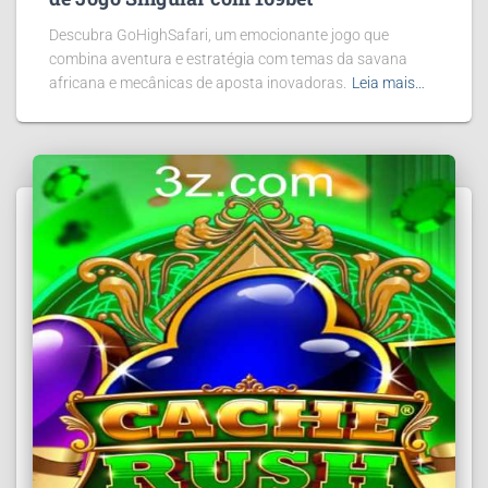
Descubra GoHighSafari, um emocionante jogo que
combina aventura e estratégia com temas da savana
africana e mecânicas de aposta inovadoras.
Leia mais…