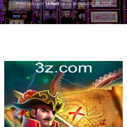
Publicado por
169bet
on
23 de outubro de 2026