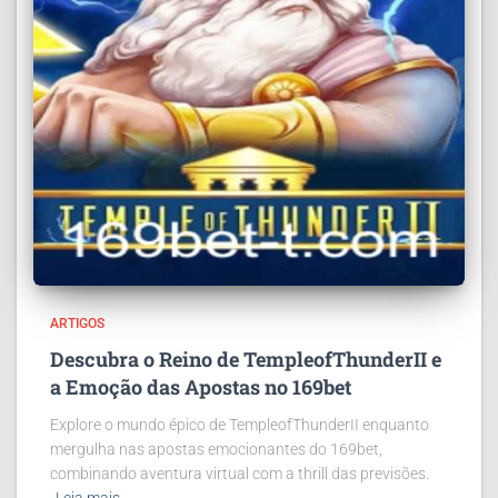
ARTIGOS
Descubra o Reino de TempleofThunderII e
a Emoção das Apostas no 169bet
Explore o mundo épico de TempleofThunderII enquanto
mergulha nas apostas emocionantes do 169bet,
combinando aventura virtual com a thrill das previsões.