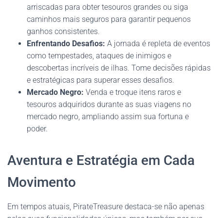
arriscadas para obter tesouros grandes ou siga
caminhos mais seguros para garantir pequenos
ganhos consistentes.
Enfrentando Desafios:
A jornada é repleta de eventos
como tempestades, ataques de inimigos e
descobertas incríveis de ilhas. Tome decisões rápidas
e estratégicas para superar esses desafios.
Mercado Negro:
Venda e troque itens raros e
tesouros adquiridos durante as suas viagens no
mercado negro, ampliando assim sua fortuna e
poder.
Aventura e Estratégia em Cada
Movimento
Em tempos atuais, PirateTreasure destaca-se não apenas