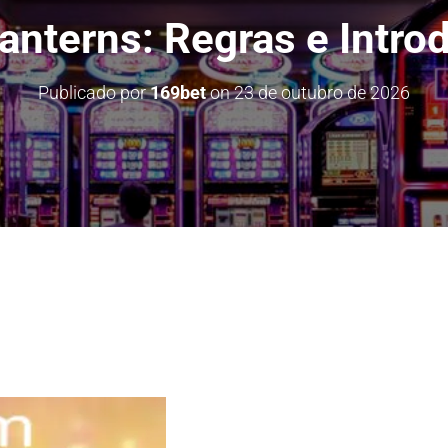
anterns: Regras e Intro
Publicado por
169bet
on
23 de outubro de 2026