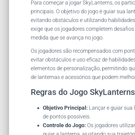
Para começar a jogar SkyLanterns, os part
principais. O objetivo do jogo é guiar sua l
evitando obstáculos e utilizando habilidades 
exige que os jogadores completem desafio
medida que se avança no jogo.
Os jogadores são recompensados com pontos
evitar obstáculos e uso eficaz de habilidade
elementos de personalização, permitindo qu
de lanternas e acessórios que podem melho
Regras do Jogo SkyLanterns
Objetivo Principal:
Lançar e guiar sua
de pontos possíveis.
Controle do Jogo:
Os jogadores utiliza
guiar a lanterna, ajustando sua trajetór