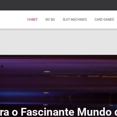
169BET
SIC BO
SLOT MACHINES
CARD GAMES
ra o Fascinante Mundo 