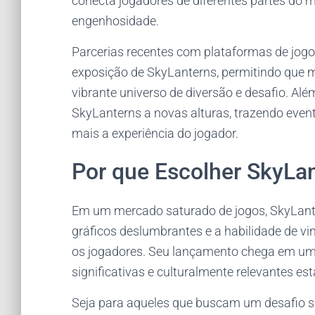
conecta jogadores de diferentes partes do 
engenhosidade.
Parcerias recentes com plataformas de jogos
exposição de SkyLanterns, permitindo que 
vibrante universo de diversão e desafio. Al
SkyLanterns a novas alturas, trazendo eve
mais a experiência do jogador.
Por que Escolher SkyLa
Em um mercado saturado de jogos, SkyLant
gráficos deslumbrantes e a habilidade de vi
os jogadores. Seu lançamento chega em um
significativas e culturalmente relevantes est
Seja para aqueles que buscam um desafio s