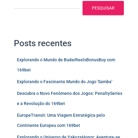
PESQUISAR
Posts recentes
Explorando o Mundo de BudaiReelsBonusBuy com
169bet
Explorando o Fascinante Mundo do Jogo 'Samba'
Descubra o Novo Fenômeno dos Jogos: PenaltySeries
e a Revolução do 169bet
EuropeTransit: Uma Viagem Estratégica pelo
Continente Europeu com 169bet
Explorando o Universo de YakuzaHonor: Aventure-se