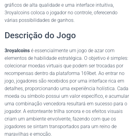
gráficos de alta qualidade e uma interface intuitiva,
3royalcoins coloca o jogador no controle, oferecendo
várias possibilidades de ganhos.
Descrição do Jogo
3royalcoins
é essencialmente um jogo de azar com
elementos de habilidade estratégica. O objetivo é simples:
colecionar moedas virtuais que podem ser trocadas por
recompensas dentro da plataforma 169bet. Ao entrar no
jogo, jogadores são recebidos por uma interface rica em
detalhes, proporcionando uma experiência holística. Cada
moeda ou símbolo possui um valor específico, e acumular
uma combinação vencedora resultará em sucesso para o
jogador. A estonteante trilha sonora e os efeitos visuais
criam um ambiente envolvente, fazendo com que os
jogadores se sintam transportados para um reino de
maravilhas e emoção.