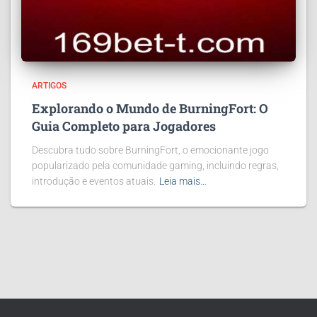
ARTIGOS
Explorando o Mundo de BurningFort: O
Guia Completo para Jogadores
Descubra tudo sobre BurningFort, o emocionante jogo
popularizado pela comunidade gaming, incluindo regras,
introdução e eventos atuais.
Leia mais…