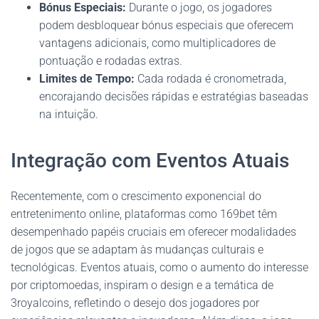
Bónus Especiais:
Durante o jogo, os jogadores
podem desbloquear bónus especiais que oferecem
vantagens adicionais, como multiplicadores de
pontuação e rodadas extras.
Limites de Tempo:
Cada rodada é cronometrada,
encorajando decisões rápidas e estratégias baseadas
na intuição.
Integração com Eventos Atuais
Recentemente, com o crescimento exponencial do
entretenimento online, plataformas como 169bet têm
desempenhado papéis cruciais em oferecer modalidades
de jogos que se adaptam às mudanças culturais e
tecnológicas. Eventos atuais, como o aumento do interesse
por criptomoedas, inspiram o design e a temática de
3royalcoins, refletindo o desejo dos jogadores por