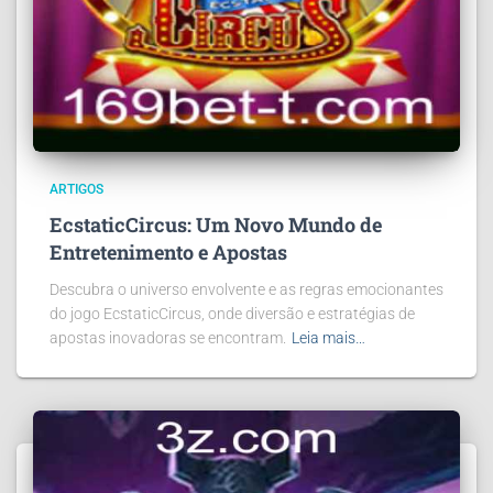
ARTIGOS
EcstaticCircus: Um Novo Mundo de
Entretenimento e Apostas
Descubra o universo envolvente e as regras emocionantes
do jogo EcstaticCircus, onde diversão e estratégias de
apostas inovadoras se encontram.
Leia mais…