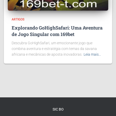
ARTIGOS
Explorando GoHighSafari: Uma Aventura
de Jogo Singular com 169bet
Descubra GoHighSafari, um emocionante jogo que
combina aventura e estratégia com temas da savana
africana e mecânicas de aposta inovadoras.
Leia mais…
SIC BO