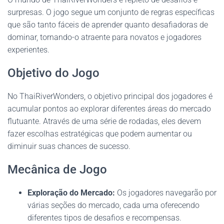
surpresas. O jogo segue um conjunto de regras específicas
que são tanto fáceis de aprender quanto desafiadoras de
dominar, tornando-o atraente para novatos e jogadores
experientes.
Objetivo do Jogo
No ThaiRiverWonders, o objetivo principal dos jogadores é
acumular pontos ao explorar diferentes áreas do mercado
flutuante. Através de uma série de rodadas, eles devem
fazer escolhas estratégicas que podem aumentar ou
diminuir suas chances de sucesso.
Mecânica de Jogo
Exploração do Mercado:
Os jogadores navegarão por
várias seções do mercado, cada uma oferecendo
diferentes tipos de desafios e recompensas.