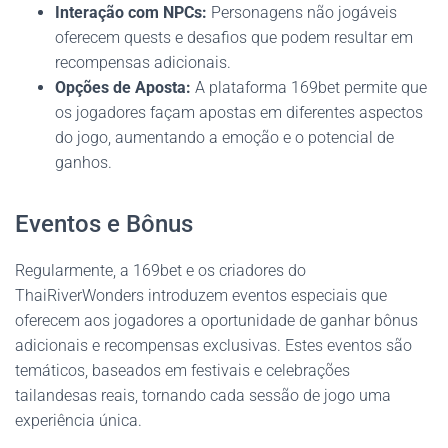
Interação com NPCs:
Personagens não jogáveis
oferecem quests e desafios que podem resultar em
recompensas adicionais.
Opções de Aposta:
A plataforma 169bet permite que
os jogadores façam apostas em diferentes aspectos
do jogo, aumentando a emoção e o potencial de
ganhos.
Eventos e Bônus
Regularmente, a 169bet e os criadores do
ThaiRiverWonders introduzem eventos especiais que
oferecem aos jogadores a oportunidade de ganhar bônus
adicionais e recompensas exclusivas. Estes eventos são
temáticos, baseados em festivais e celebrações
tailandesas reais, tornando cada sessão de jogo uma
experiência única.