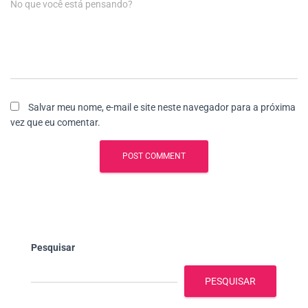
No que você está pensando?
Salvar meu nome, e-mail e site neste navegador para a próxima
vez que eu comentar.
Pesquisar
PESQUISAR