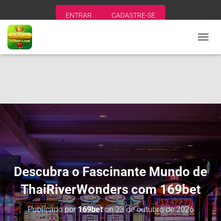
ENTRAR
CADASTRE-SE
A
L
T
E
R
N
A
R
N
A
V
E
G
A
Descubra o Fascinante Mundo de
Ç
Ã
ThaiRiverWonders com 169bet
O
Publicado por
169bet
on
23 de outubro de 2026