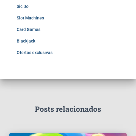
Sic Bo
Slot Machines
Card Games
Blackjack
Ofertas exclusivas
Posts relacionados