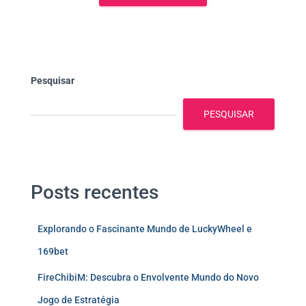
Pesquisar
PESQUISAR
Posts recentes
Explorando o Fascinante Mundo de LuckyWheel e
169bet
FireChibiM: Descubra o Envolvente Mundo do Novo
Jogo de Estratégia