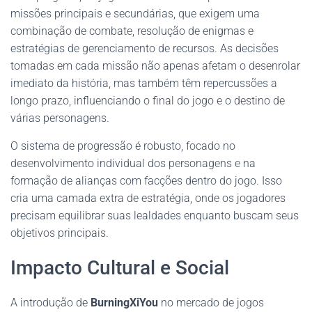
missões principais e secundárias, que exigem uma
combinação de combate, resolução de enigmas e
estratégias de gerenciamento de recursos. As decisões
tomadas em cada missão não apenas afetam o desenrolar
imediato da história, mas também têm repercussões a
longo prazo, influenciando o final do jogo e o destino de
várias personagens.
O sistema de progressão é robusto, focado no
desenvolvimento individual dos personagens e na
formação de alianças com facções dentro do jogo. Isso
cria uma camada extra de estratégia, onde os jogadores
precisam equilibrar suas lealdades enquanto buscam seus
objetivos principais.
Impacto Cultural e Social
A introdução de
BurningXiYou
no mercado de jogos