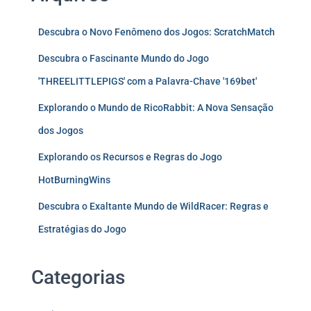
Descubra o Novo Fenômeno dos Jogos: ScratchMatch
Descubra o Fascinante Mundo do Jogo
'THREELITTLEPIGS' com a Palavra-Chave '169bet'
Explorando o Mundo de RicoRabbit: A Nova Sensação
dos Jogos
Explorando os Recursos e Regras do Jogo
HotBurningWins
Descubra o Exaltante Mundo de WildRacer: Regras e
Estratégias do Jogo
Categorias