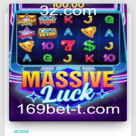
ARTIGOS