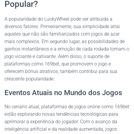
Popular?
A popularidade do LuckyWheel pode ser atribuída a
diversos fatores. Primeiramente, sua simplicidade atrai
aqueles que não são familiarizados com jogos de azar
mais complexos. Em segundo lugar, as possibilidades de
ganhos instantâneos e a emoção de cada rodada tornam o
jogo viciante e cativante. Além disso, o suporte de
plataformas como 169bet, que promovem o jogo e
oferecem bônus atrativos, também contribui para sua
crescente popularidade.
Eventos Atuais no Mundo dos Jogos
No cenário atual, plataformas de jogos online como 169bet
estão explorando novas tendências tecnológicas para
aprimorar a experiência do jogador. Com o avanço da
inteligência artificial e da realidade aumentada, jogos