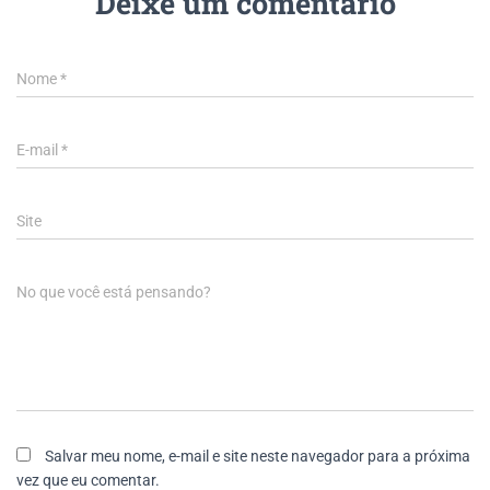
Deixe um comentário
Nome
*
E-mail
*
Site
No que você está pensando?
Salvar meu nome, e-mail e site neste navegador para a próxima
vez que eu comentar.