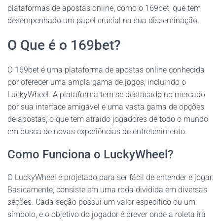
plataformas de apostas online, como o 169bet, que tem
desempenhado um papel crucial na sua disseminação.
O Que é o 169bet?
O 169bet é uma plataforma de apostas online conhecida
por oferecer uma ampla gama de jogos, incluindo o
LuckyWheel. A plataforma tem se destacado no mercado
por sua interface amigável e uma vasta gama de opções
de apostas, o que tem atraído jogadores de todo o mundo
em busca de novas experiências de entretenimento.
Como Funciona o LuckyWheel?
O LuckyWheel é projetado para ser fácil de entender e jogar.
Basicamente, consiste em uma roda dividida em diversas
seções. Cada seção possui um valor específico ou um
símbolo, e o objetivo do jogador é prever onde a roleta irá