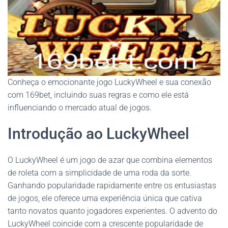
Conheça o emocionante jogo LuckyWheel e sua conexão
com 169bet, incluindo suas regras e como ele está
influenciando o mercado atual de jogos.
Introdução ao LuckyWheel
O LuckyWheel é um jogo de azar que combina elementos
de roleta com a simplicidade de uma roda da sorte.
Ganhando popularidade rapidamente entre os entusiastas
de jogos, ele oferece uma experiência única que cativa
tanto novatos quanto jogadores experientes. O advento do
LuckyWheel coincide com a crescente popularidade de