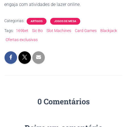
engaja com atividades de lazer online.
Categorias:
ARTIGOS
JOGOS DE MESA
Tags:
169bet
Sic Bo
Slot Machines
Card Games
Blackjack
Ofertas exclusivas
0 Comentários