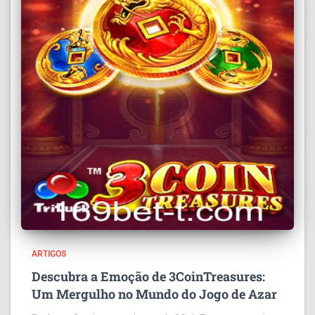
ARTIGOS
Descubra a Emoção de 3CoinTreasures:
Um Mergulho no Mundo do Jogo de Azar