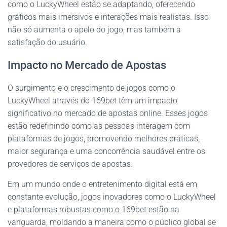
como o LuckyWheel estão se adaptando, oferecendo
gráficos mais imersivos e interações mais realistas. Isso
não só aumenta o apelo do jogo, mas também a
satisfação do usuário.
Impacto no Mercado de Apostas
O surgimento e o crescimento de jogos como o
LuckyWheel através do 169bet têm um impacto
significativo no mercado de apostas online. Esses jogos
estão redefinindo como as pessoas interagem com
plataformas de jogos, promovendo melhores práticas,
maior segurança e uma concorrência saudável entre os
provedores de serviços de apostas.
Em um mundo onde o entretenimento digital está em
constante evolução, jogos inovadores como o LuckyWheel
e plataformas robustas como o 169bet estão na
vanguarda, moldando a maneira como o público global se