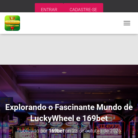
ENTRAR
CADASTRE-SE
A
L
T
E
R
N
A
R
N
A
V
E
G
A
Explorando o Fascinante Mundo de
Ç
Ã
LuckyWheel e 169bet
O
Publicado por
169bet
on
23 de outubro de 2026