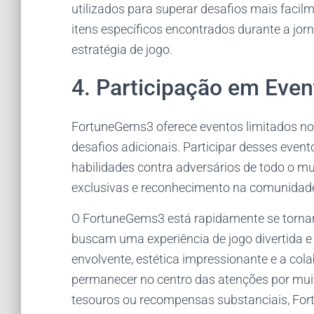
utilizados para superar desafios mais facil
itens específicos encontrados durante a jo
estratégia de jogo.
4. Participação em Even
FortuneGems3 oferece eventos limitados n
desafios adicionais. Participar desses eve
habilidades contra adversários de todo o 
exclusivas e reconhecimento na comunidade
O FortuneGems3 está rapidamente se tornan
buscam uma experiência de jogo divertida 
envolvente, estética impressionante e a col
permanecer no centro das atenções por mui
tesouros ou recompensas substanciais, For