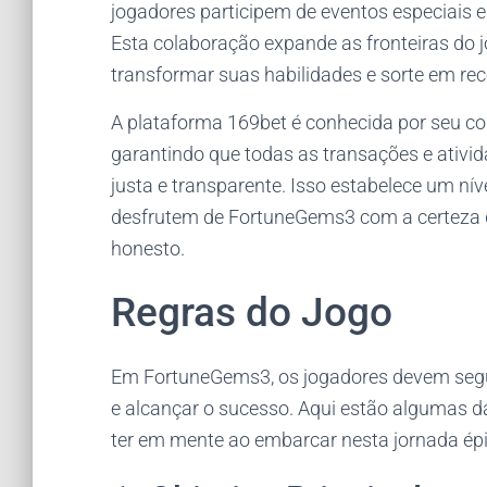
jogadores participem de eventos especiais 
Esta colaboração expande as fronteiras do 
transformar suas habilidades e sorte em re
A plataforma 169bet é conhecida por seu c
garantindo que todas as transações e ativi
justa e transparente. Isso estabelece um nív
desfrutem de FortuneGems3 com a certeza 
honesto.
Regras do Jogo
Em FortuneGems3, os jogadores devem segui
e alcançar o sucesso. Aqui estão algumas d
ter em mente ao embarcar nesta jornada épi