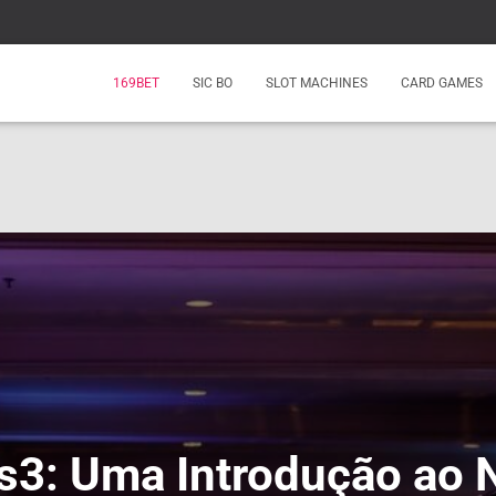
169BET
SIC BO
SLOT MACHINES
CARD GAMES
3: Uma Introdução ao 