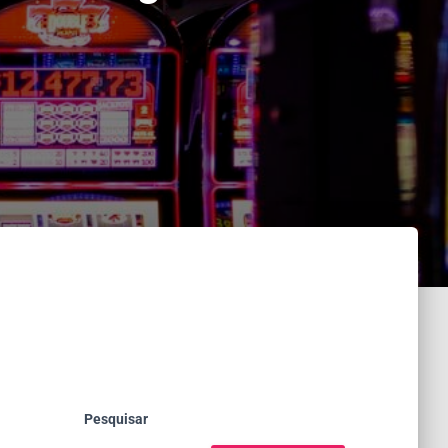
Pesquisar