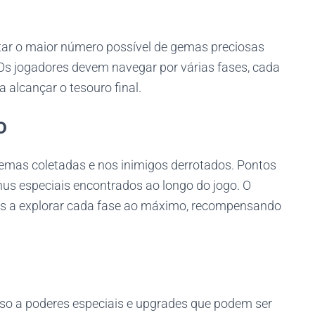
etar o maior número possível de gemas preciosas
Os jogadores devem navegar por várias fases, cada
 alcançar o tesouro final.
o
mas coletadas e nos inimigos derrotados. Pontos
us especiais encontrados ao longo do jogo. O
es a explorar cada fase ao máximo, recompensando
sso a poderes especiais e upgrades que podem ser