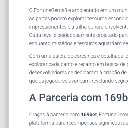
O FortuneGems3 é ambientado em um mundo v
as partes podem explorar tesouros escondido
impressionantes e a trilha sonora envolven
Cada nível é cuidadosamente projetado para
enquanto mistérios e tesouros aguardam se
Com uma paleta de cores rica e detalhada, 
explorar cada canto e recanto em busca de p
desenvolvedores se dedicaram à criação de 
que os jogadores avançam, revelando segred
A Parceria com 169b
Graças à parceria com
169bet
, FortuneGem
plataforma para recompensas significativas